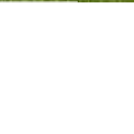
Allgemeine
Geschäftsbedingunge
n
Gästehaus Attenhauser, Dorfstraße 41a, D-82497
Unterammergau
Allgemeine Geschäftsbedingungen Gastaufnahmevertrag,
§ 1. Allgemeines, Mietobjekt
a. Der Gastaufnahmevertrag gilt als geschlossen, wenn das
Mietobjekt (Zimmer, Appartement, Ferienwohnung) vom