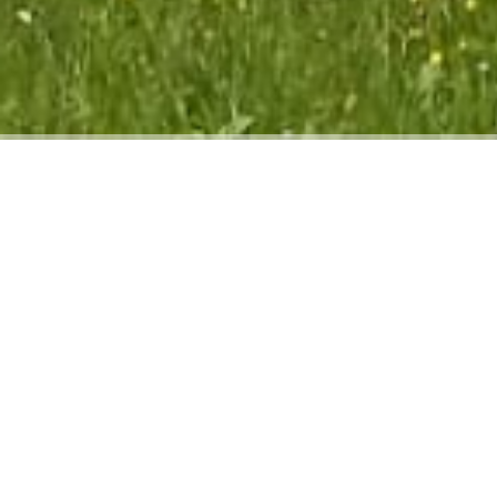
Impressum
Verantwortlich für den Inhalt dieser Webseite:
Nikolaus Attenhauser
Dorfstraße 41a
82497 Unterammergau
Telefon: 0 88 22 / 60 27
E-Mail: attenhauser@ugau.de
Internet: http://www.ugau.de
Copyright: © Nikolaus Attenhauser
Umsatzsteuer-Identifikationsnummer: DE 294 80