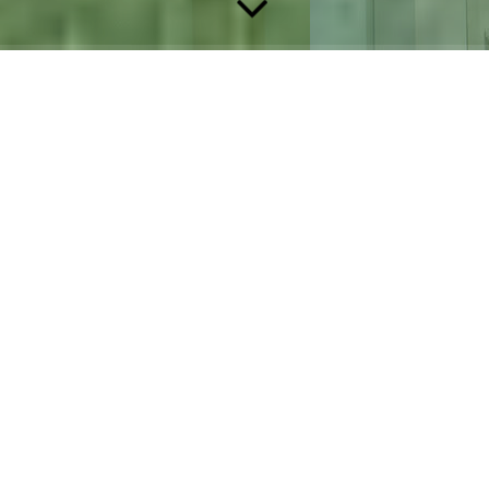
Unsere Zimmer
sind mit
Dusche und WC
ausgestattet und verfügen über
Doppelbetten mit verstellbaren Lattenrosten, Safe, Garderobe
und Wasserkocher. Außerdem über Schreibtische und eine
Minibar (kleiner Kühlschrank).
Flat-Screen-TV's
sind in den Zimmern installiert.
Die Zimmer verfügen alle über einen
Balkon
mit schönem
Blick auf die umliegenden Berge.
Das im Zimmerpreis
enthaltene Frühstück
nehmt Ihr in
unserem gemütlichen Aufenthaltsraum im Erdgeschoss ein.
Dieser steht Euch natürlich auch während des Tages und am
Abend zur Verfügung.
Kontaktformular